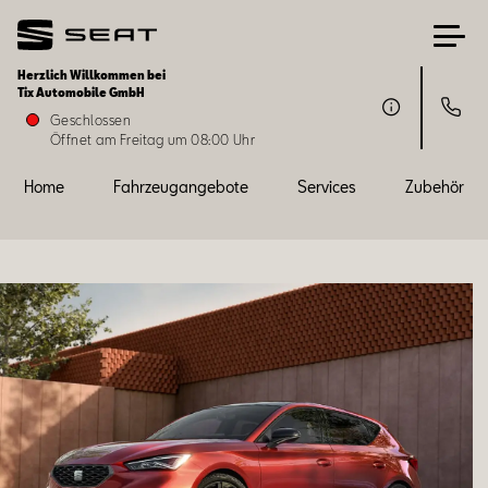
Herzlich Willkommen bei
Tix Automobile GmbH
Home
Geschlossen
Öffnet am Freitag um 08:00 Uhr
Fahrzeugangebote
Home
Fahrzeugangebote
Services
Zubehör
Services
Zubehör
SEAT FOR BUSINESS
Über uns