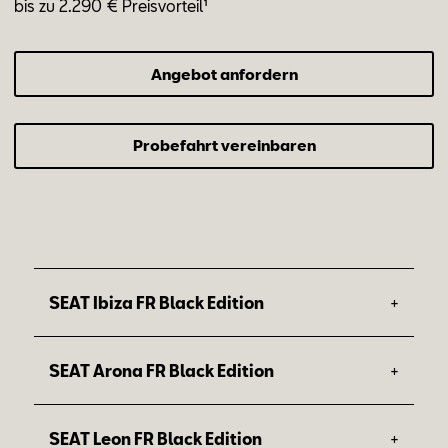
bis zu 2.290 € Preis­vor­teil¹
Angebot anfordern
Probefahrt vereinbaren
+
SEAT Ibiza FR Black Edition
1
Preisvorteil: 1.500 €
+
SEAT Arona FR Black Edition
Dein Upgrade zur Serienausstattung des
1
Preisvorteil: 1.900 €
Ibiza FR:
+
SEAT Leon FR Black Edition