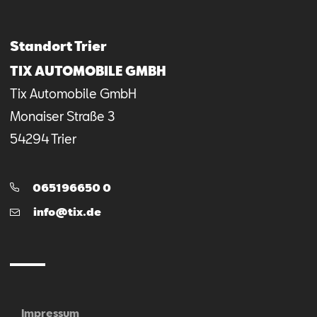
Mail schreiben
Kontaktformular
Anrufen
Standort Trier
TIX AUTOMOBILE GMBH
Tix Automobile GmbH
Monaiser Straße
3
54294
Trier
Telefon:
065196650 0
E-
info@tix.de
Mail
Impressum