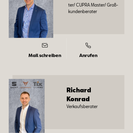
ter/ CUP­RA Mas­ter/ Groß­
kun­den­be­ra­ter
Mail schreiben
Anrufen
Ri­chard
Kon­rad
Ver­kaufs­be­ra­ter