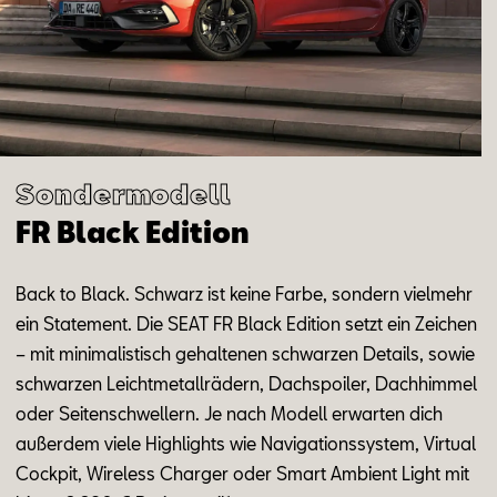
Aktionen
Sondermodell
FR Black Edition
Back
to
Black
.
Schwarz ist kei­ne Far­be
,
s
on­dern
viel­mehr
ein State­ment.
Die SEAT FR Black Edi
ti
on setzt ein Zei
chen
– mit m
in­i­ma­lis­tisch
ge­hal­te­nen
schwar
zen De
tails
,
so
wie
schwar
zen Leicht
me
tall
rä
dern, Dach
spoi
ler, Dach
him
mel
oder Sei
ten
schwel
lern. Je nach Mo
dell er
war
ten dich
au
ßer
dem
vie­le
High
lights wie Na
vi
ga
ti
ons
sys
tem, Vir
tu
al
Cock
pit, Wire
less Char
ger oder Smart Am
bi
ent Light mit